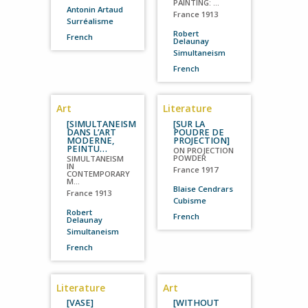
PAINTING: …
Antonin Artaud
France
1913
Surréalisme
Robert
French
Delaunay
Simultaneism
French
Art
Literature
[SIMULTANEISM
[SUR LA
DANS L’ART
POUDRE DE
MODERNE,
PROJECTION]
PEINTU…
ON PROJECTION
POWDER
SIMULTANEISM
IN
France
1917
CONTEMPORARY
M…
Blaise Cendrars
France
1913
Cubisme
Robert
French
Delaunay
Simultaneism
French
Literature
Art
[VASE]
[WITHOUT