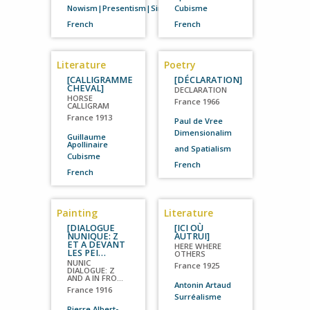
Nowism|Presentism|Simultaneism
Cubisme
French
French
Literature
Poetry
[CALLIGRAMME
[DÉCLARATION]
CHEVAL]
DECLARATION
HORSE
France
1966
CALLIGRAM
France
1913
Paul de Vree
Dimensionalim
Guillaume
Apollinaire
and Spatialism
Cubisme
French
French
Painting
Literature
[DIALOGUE
[ICI OÙ
NUNIQUE: Z
AUTRUI]
ET A DEVANT
HERE WHERE
LES PEI…
OTHERS
NUNIC
France
1925
DIALOGUE: Z
AND A IN FRO…
Antonin Artaud
France
1916
Surréalisme
Pierre Albert-