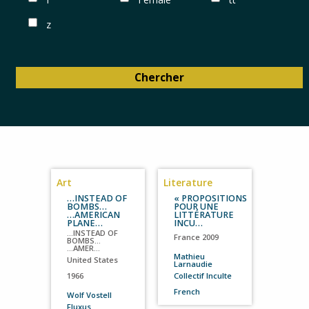
z
Art
Literature
…INSTEAD OF
« PROPOSITIONS
BOMBS…
POUR UNE
…AMERICAN
LITTÉRATURE
PLANE…
INCU…
…INSTEAD OF
France
2009
BOMBS…
…AMER…
Mathieu
United States
Larnaudie
1966
Collectif Inculte
French
Wolf Vostell
Fluxus