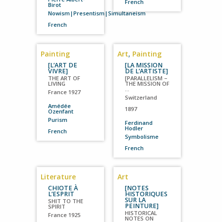
French
Birot
Nowism|Presentism|Simultaneism
French
Painting
Art
,
Painting
[L’ART DE
[LA MISSION
VIVRE]
DE L’ARTISTE]
THE ART OF
[PARALLELISM –
LIVING
THE MISSION OF
…
France
1927
Switzerland
Amédée
1897
Ozenfant
Purism
Ferdinand
Hodler
French
Symbolisme
French
Literature
Art
CHIOTE À
[NOTES
L’ESPRIT
HISTORIQUES
SUR LA
SHIT TO THE
PEINTURE]
SPIRIT
HISTORICAL
France
1925
NOTES ON