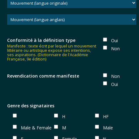
Conformité à la définition type
Oui
Non
Revendication comme manifeste
Non
Oui
Genre des signataires
H
HF
Male & Female
M
Male
F
Female
tt